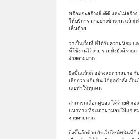
พร้อมจะสร้างสิ่งดีดี และไม่สร้าง 
ให้บริการ มาอย่างช้านาน แล้วก็มีผ
เห็นด้วย
ว่าเป็นเว็บที่ ที่ได้รับความนิยม แ
ที่ใช้งานได้ง่าย รวมทั้งยังมีร
ง่ายดายมาก
ยิ่งขึ้นแล้วก็ อย่างสะดวกสบาย ก
เลือกวางเดิมพัน ได้สุดกำลัง เป็นเ
เลยทำให้ทุกคน
สามารถเลือกคู่บอล ได้ด้วยตัวเอ
แนวทาง ที่จะเอามามอบให้แก่ สม
ง่ายดายมาก
ยิ่งขึ้นอีกด้วย กับเว็บไซต์พนันที