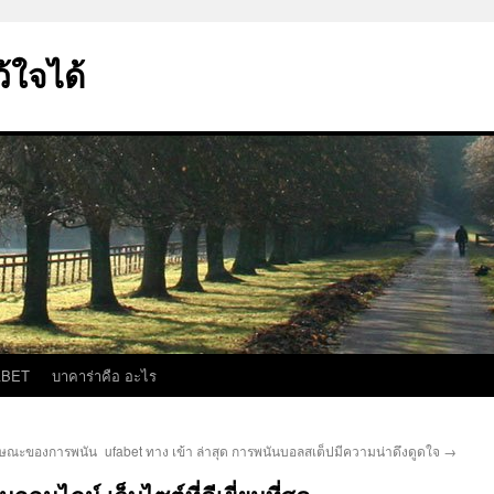
ว้ใจได้
FABET
บาคาร่าคือ อะไร
ลักษณะของการพนัน
ufabet ทาง เข้า ล่าสุด การพนันบอลสเต็ปมีความน่าดึงดูดใจ
→