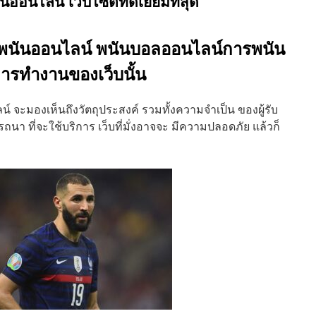
อนไลน์ เว็บไซต์ที่ดีเยี่ยมที่สุด
บพนันออนไลน์ พนันบอลออนไลน์การพนัน
การทำงานของเว็บนั้น
ลน์
จะมองเห็นถึงวัตถุประสงค์ รวมทั้งความจำเป็น ของผู้รับ
ารถนา ที่จะใช้บริการ เว็บที่มั่งอาจจะ มีความปลอดภัย แล้วก็