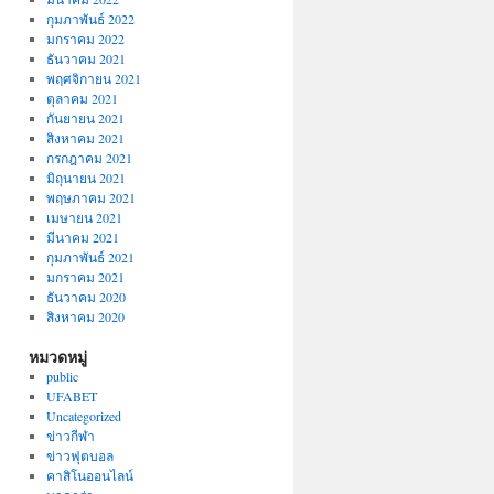
กุมภาพันธ์ 2022
มกราคม 2022
ธันวาคม 2021
พฤศจิกายน 2021
ตุลาคม 2021
กันยายน 2021
สิงหาคม 2021
กรกฎาคม 2021
มิถุนายน 2021
พฤษภาคม 2021
เมษายน 2021
มีนาคม 2021
กุมภาพันธ์ 2021
มกราคม 2021
ธันวาคม 2020
สิงหาคม 2020
หมวดหมู่
public
UFABET
Uncategorized
ข่าวกีฬา
ข่าวฟุตบอล
คาสิโนออนไลน์