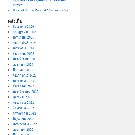
Players
Bassbet Single Deposit Maximum Cap
คลังเก็บ
สิงหาคม 2026
กรกฎาคม 2026
มิถุนายน 2026
กุมภาพันธ์ 2024
มกราคม 2024
ธันวาคม 2023
พฤศจิกายน 2023
เมษายน 2023
มีนาคม 2023
กุมภาพันธ์ 2023
มกราคม 2023
ธันวาคม 2022
พฤศจิกายน 2022
ตุลาคม 2022
กันยายน 2022
สิงหาคม 2022
กรกฎาคม 2022
มิถุนายน 2022
พฤษภาคม 2022
เมษายน 2022
มีนาคม 2022