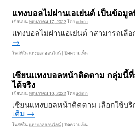
ไว้
รีวิว
วางใจ
หนทาง
แทงบอลไม่ผ่านเอเย่นต์ เป็นข้อมูลท
ของ
การ
เขียนบน
พฤษภาคม 17, 2022
โดย
admin
เข้าไป
แทงบอลไม่ผ่านเอเย่นต์ าสามารถเลือ
ทำ
เงิน
→
ที่
ดี
บน
โพสท์ใน
แทงบอลออนไลน์
|
ปิดความเห็น
ใน
แทง
ขณะ
บอล
นี้
ไม่
เซียนแทงบอลหน้าติดตาม กลุ่มนี้ท
ผ่าน
ได้จริง
เอเย่นต์
เป็น
เขียนบน
พฤษภาคม 10, 2022
โดย
admin
ข้อมูล
ที่
เซียนแทงบอลหน้าติดตาม เลือกใช้บร
มี
เติม
→
ความ
เที่ยง
บน
โพสท์ใน
แทงบอลออนไลน์
|
ปิดความเห็น
ตรง
เซียน