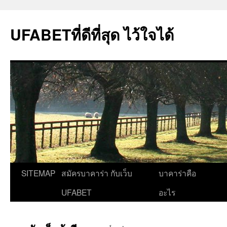
ข้าม
ไป
UFABETที่ดีที่สุด ไว้ใจได้
ยัง
เนื้อหา
SITEMAP
สมัครบาคาร่า กับเว็บ
บาคาร่าคือ
UFABET
อะไร