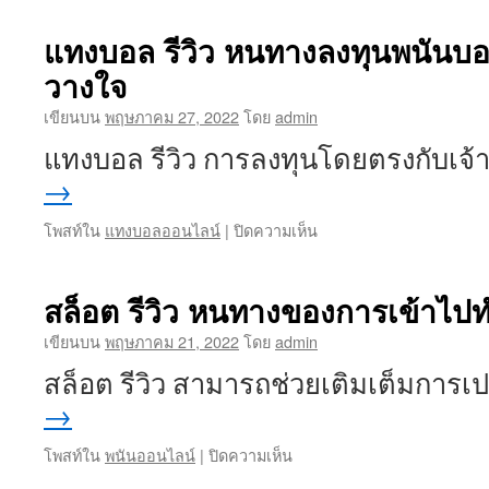
ผ่าน
เอเย่นต์
แทงบอล รีวิว หนทางลงทุนพนันบอล
ความ
วางใจ
ปลอดภัย
สำหรับ
เขียนบน
พฤษภาคม 27, 2022
โดย
admin
ใน
การ
แทงบอล รีวิว การลงทุนโดยตรงกับเจ้า
ใช้
→
บริการ
บน
โพสท์ใน
แทงบอลออนไลน์
|
ปิดความเห็น
แทง
บอล
รีวิว
สล็อต รีวิว หนทางของการเข้าไปทำ
หนทาง
ลงทุน
เขียนบน
พฤษภาคม 21, 2022
โดย
admin
พนัน
สล็อต รีวิว สามารถช่วยเติมเต็มการเ
บอล
ที่
→
มี
ความ
บน
โพสท์ใน
พนันออนไลน์
|
ปิดความเห็น
น่า
สล็อต