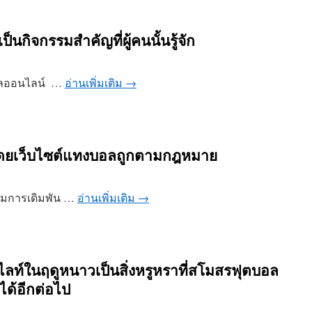
็นกิจกรรมสำคัญที่ผู้คนนั้นรู้จัก
ล​ออนไลน์ ​ …
อ่านเพิ่มเติม
→
โดยเว็บไซต์แทงบอลถูกตามกฎหมาย
รมการเดิมพัน …
อ่านเพิ่มเติม
→
ม
์ในฤดูหนาวเป็นสิ่งหรูหราที่สโมสรฟุตบอล
ด้อีกต่อไป
์