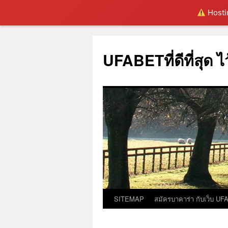
Hostin
ข้าม
ไป
UFABETที่ดีที่สุด ไ
ยัง
เนื้อหา
SITEMAP
สมัครบาคาร่า กับเว็บ U