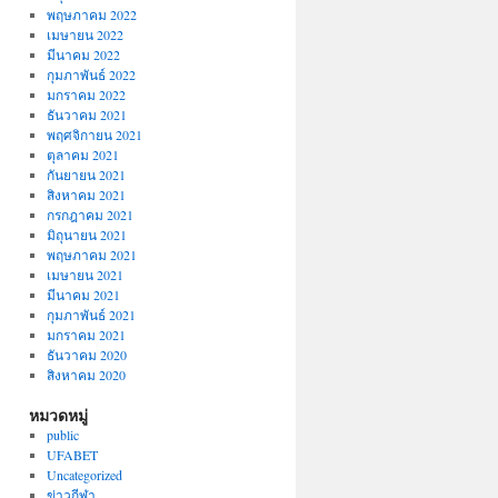
พฤษภาคม 2022
เมษายน 2022
มีนาคม 2022
กุมภาพันธ์ 2022
มกราคม 2022
ธันวาคม 2021
พฤศจิกายน 2021
ตุลาคม 2021
กันยายน 2021
สิงหาคม 2021
กรกฎาคม 2021
มิถุนายน 2021
พฤษภาคม 2021
เมษายน 2021
มีนาคม 2021
กุมภาพันธ์ 2021
มกราคม 2021
ธันวาคม 2020
สิงหาคม 2020
หมวดหมู่
public
UFABET
Uncategorized
ข่าวกีฬา