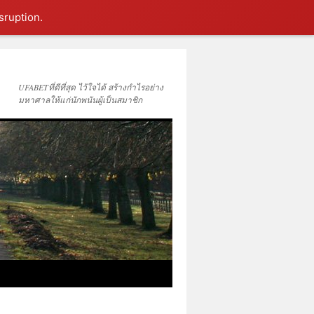
sruption.
UFABETที่ดีที่สุด ไว้ใจได้ สร้างกำไรอย่าง
มหาศาลให้แก่นักพนันผู้เป็นสมาชิก