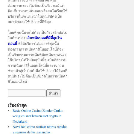
คนนั้นจะใช้บริการได้อย่างที่คุณ
ต้องการและจะไม่ต้องเป็นกังวลแม้แต่
นิดเดียวหาคนนั้นชอบหรือสนใจเรียกใช้
บริการนั้นจะแนะนำให้คุณสมัครเป็น
สมาชิกและใช้บริการที่ดีที่สุด
โดยที่คนนั้นจะไม่ต้องเป็นกังวลอีกต่อไป
ในด้านของ
เว็บพนันบอลที่ดีที่สุดใน
ตอนนี้
ที่ใช้บริการได้อย่างที่สุดนั้น
ต้องการ
การพนันคาสิโนออนไลน์ที่จะ
เป็นกิจกรรมการพนันที่นักพนันทุกคนจะ
ใช้บริการได้ในปัจจุบันนี้จะเป็นกิจกรรม
การพนันคาสิโนออนไลน์ที่และรบกวน
ช่วยเข้าสู่เว็บไซต์เพื่อใช้บริการได้โดยที่
คนนั้นจะไม่ต้องเป็นกังวลในการพนันคา
สิโนออนไลน์
เรื่องล่าสุด
Beste Online Casino Zonder Cruks:
veilig en snel betalen met crypto in
Nederland
Novi Bet: cómo realizar retiros rápidos
y seguros de tus ganancias