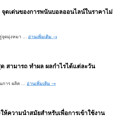
าน
จุดเด่นของการพนันบอลออนไลน์ในราคาไม่
่จุดมุ่งหมา …
อ่านเพิ่มเติม
→
T
สุด สามารถ ทำผล ผลกำไรได้แต่ละวัน
ยในการ ผลิต …
อ่านเพิ่มเติม
→
์
จะให้ความนำสมัยสำหรับเพื่อการเข้าใช้งาน