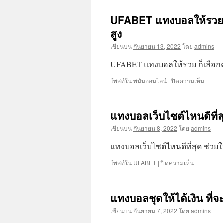
มี
หวน
ไป
มาตรฐ
คืน
UFABET แทงบอลให้รวย 
พรีเมียร์
ลีก!
สูง
วูล์ฟส์
เขียนบน
กันยายน 13, 2022
โดย
admins
เซ็น
ฟรี
UFABET แทงบอลให้รวย ก็เลือกคู
‘คอส
ต้า’
บน
โพสท์ใน
พนันออนไลน์
|
ปิดความเห็น
เสริม
UFABE
หอก
แทง
บอล
แทงบอลเว็บไซต์ไหนดีที่
ให้
รวย
เขียนบน
กันยายน 8, 2022
โดย
admins
จุด
เด่น
แทงบอลเว็บไซต์ไหนดีที่สุด ช่ว
ของ
การ
บน
โพสท์ใน
UFABET
|
ปิดความเห็น
พนัน
แทง
บอล
บอล
ออนไลน
เว็บไซต์
แทงบอลชุดให้ได้เงิน ที่
ใน
ไหน
ราคา
ดี
เขียนบน
กันยายน 7, 2022
โดย
admins
ไม่
ที่สุด