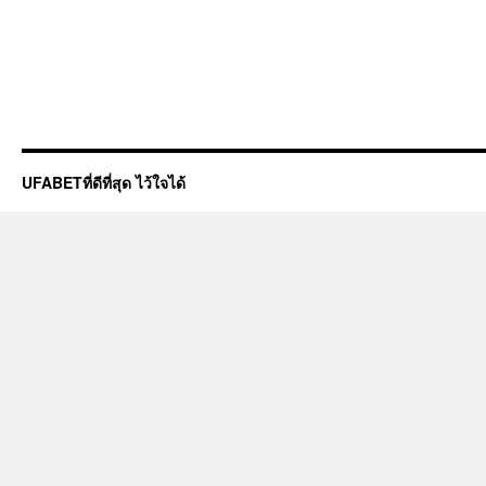
ออนไลน์
เอกสํ
ผ่าน
าห
ทาง
รับ
โทรศัพท์
สโมสร
มือ
และ
ถือ
ประเทศ
ได้
อย่าง
สบาย
UFABETที่ดีที่สุด ไว้ใจได้