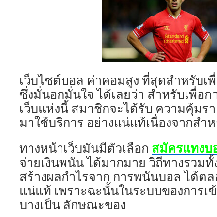
เว็บไซต์บอล ค่าคอมสูง ที่สุดสำหรับเพื
ซึ่งมั่นอกมั่นใจ ได้เลยว่า สำหรับเพื่อ
เว็บแห่งนี้ สมาชิกจะได้รับ ความคุ้มร
มาใช้บริการ อย่างแน่แท้เนื่องจากสำห
สมัครแทง
ทางหน้าเว็บมันมีตัวเลือก
จ่ายเงินพนัน ได้มากมาย วิถีทางรวมทั้
สร้างผลกำไรจาก การพนันบอล ได้ตลอ
แน่แท้ เพราะฉะนั้นในระบบของการเข้
บางเป็น ลักษณะของ