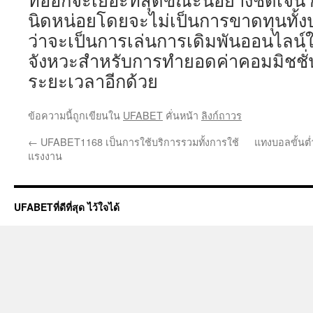
ที่ออกจะเยอะที่สุดขณะนี้อย่างชัดเจน 
นิดหน่อยโดยจะไม่เป็นการขาดทุนทั้งป
ว่าจะเป็นการเล่นการเดิมพันออนไลน์
จังหวะสำหรับการทำยอดค่าคอมมิชชั
ระยะเวลาอีกด้วย
ข้อความนี้ถูกเขียนใน
UFABET
คั่นหน้า
ลิงก์ถาวร
←
UFABET1168 เป็นการใช้บริการรวมทั้งการใช้
แทงบอลขั้นต
แรงงาน
UFABETที่ดีที่สุด ไว้ใจได้