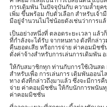
การเดิมพัน ในปัจจุบันกับ ความล้ำยุค
เพิ่ม ขึ้นพร้อม กับตัวเลือก สำหรับเจ้า
มีอยู่จำนวนไม่ใช่น้อยดังเช่นว่าการแล้ว
เป็นอย่างหนึ่งที่ ตลอดระยะเวลา แล้วก
ที่กำลังจะได้รับ จากหนทาง ดังที่กล่า
คืนยอดเสีย หรือการจ่าย ค่าคอมมิชชั่น
ดั่งค่าจ้างสำหรับการเล่นการเดิมพัน
ให้กับสมาชิกทุก ท่านกับการใช้เงินส
สำหรับเพื่อ การเล่นการ เดิมพันออนไล
ทาง ดังที่กล่าวถึงมาแล้ว ซึ่งจะมีการ
จ่าย ค่าคอมมิชชั่น ให้กับนักการพนันท
ค่าคอมมิชชั่น