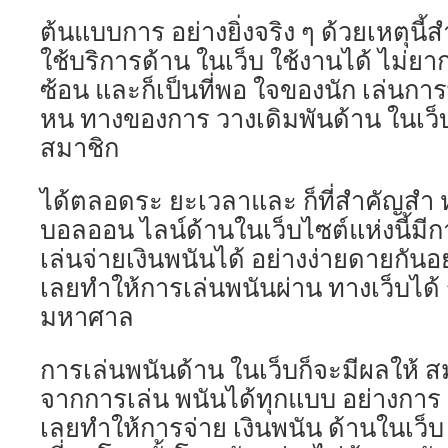
ต้นแบบการ อย่างยิ่งจริง ๆ ด้วยเหตุนี้
ใช้บริการด้าน ในเว็บ ใช้งานได้ ไม่ยาก
ซ้อน และก็เป็นที่พอ ใจของนัก เล่นการ
หน ทางของการ วางเดิมพันด้าน ในเว็บก
สมาชิก
ได้ตลอดระ ยะเวลาและ ก็ที่สำคัญสำ ห
บอลออน ไลน์ด้านในเว็บไซต์แห่งนี้มีก
เล่นจ่ายเงินพนันได้ อย่างง่ายดายกันอย
เลยทำให้การเล่นพนันผ่าน ทางเว็บได้
มหาศาล
การเล่นพนันด้าน ในเว็บก็จะมีผลให้ ส
จากการเล่น พนันได้ทุกแบบ อย่างการ อ
เลยทำให้การจ่าย เงินพนัน ด้านในเว็บ 