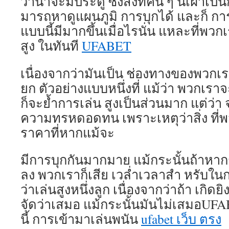
ว่าน่าจะมีประตู ซึ่งสิ่งที่คน ๆ นี้เฝ้าเ
มารถหาดูแผนภูมิ การบุกได้ และก็ กา
แบบนี้มีมากขึ้นเมื่อไรนั่น แหละที่พวกเร
สูง ในทันที
UFABET
เนื่องจากว่ามันเป็น ช่องทางของพวกเร
ยก ตัวอย่างแบบหนึ่งที่ แม้ว่า พวกเราจ
ก็จะย้ำการเล่น สูงเป็นส่วนมาก แต่ว่า
ความทรหดอดทน เพราะเหตุว่าสิ่ง ที่พว
ราคาที่หากแม้จะ
มีการบุกกันมากมาย แม้กระนั้นถ้าหาก
ลง พวกเราก็เสีย เวล่ำเวลาสำ หรับในก
ว่าเล่นสูงหนึ่งลูก เนื่องจากว่าถ้า เกิดย
จัดว่าเสมอ แม้กระนั้นมันไม่เสมอ
นี้ การเข้ามาเล่นพนัน
ufabet เว็บ ตรง