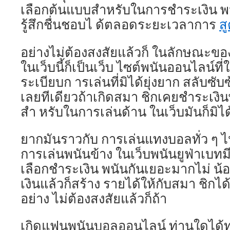
เลือกต้นแบบสำหรับในการชำระเงิน พน
รู้สึกชื่นชอบไ ด้ตลอดระยะเวลาการ
ส
อย่างไม่ต้องสงสัยแล้วก็ ในลักษณะขอ
ในเว็บนี้ก็เป็นเว็บ ไซต์พนันออนไลน์ที่
ระเบียบก ารเล่นที่มิได้ยุ่งยาก สลับซ
เลยทีเดียวถ้าเกิดสมา ชิกเคยชำระเงิ
สำ หรับในการเล่นด้าน ในเว็บมันก็มิได้
ยากมันราวกับ การเล่นแทงบอลทั่ว ๆ ไป
การเล่นพนันข้าง ในเว็บพนันยูฟ่าเบทม
เลือกชำระเงิน พนันกันเยอะมากไม่ น้อ
เงินแล้วก็สร้าง รายได้ให้กับสมา ชิกไ
อย่าง ไม่ต้องสงสัยแล้วก็ถ้า
เกิดแฟนพนันบอลออนไลน์ ท่านใดได้ท