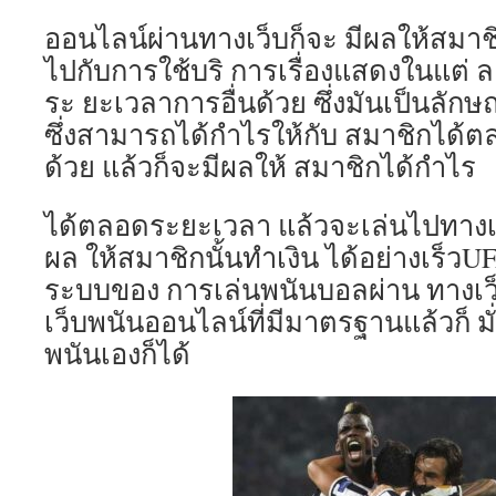
ออนไลน์ผ่านทางเว็บก็จะ มีผลให้สมาช
ไปกับการใช้บริ การเรื่องแสดงในแต่
ระ ยะเวลาการอื่นด้วย ซึ่งมันเป็นลัก
ซึ่งสามารถได้กำไรให้กับ สมาชิกได้ต
ด้วย แล้วก็จะมีผลให้ สมาชิกได้กำไร
ได้ตลอดระยะเวลา แล้วจะเล่นไปทางเว
ผล ให้สมาชิกนั้นทำเงิน ได้อย่างเร
ระบบของ การเล่นพนันบอลผ่าน ทางเว็
เว็บพนันออนไลน์ที่มีมาตรฐานแล้วก็ มั
พนันเองก็ได้