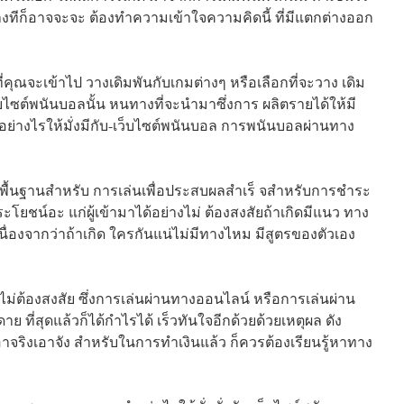
างทีก็อาจจะจะ ต้องทำความเข้าใจความคิดนี้ ที่มีแตกต่างออก
 ที่คุณจะเข้าไป วางเดิมพันกับเกมต่างๆ หรือเลือกที่จะวาง เดิม
ไซต์พนันบอลนั้น หนทางที่จะนำมาซึ่งการ ผลิตรายได้ให้มี
อย่างไรให้มั่งมีกับ-เว็บไซต์พนันบอล การพนันบอลผ่านทาง
ขั้นพื้นฐานสำหรับ การเล่นเพื่อประสบผลสำเร็ จสำหรับการชำระ
ะโยชน์อะ แก่ผู้เข้ามาได้อย่างไม่ ต้องสงสัยถ้าเกิดมีแนว ทาง
เนื่องจากว่าถ้าเกิด ใครกันแน่ไม่มีทางไหม มีสูตรของตัวเอง
ม่ต้องสงสัย ซึ่งการเล่นผ่านทางออนไลน์ หรือการเล่นผ่าน
าย ที่สุดแล้วก็ได้กำไรได้ เร็วทันใจอีกด้วยด้วยเหตุผล ดัง
าจริงเอาจัง สำหรับในการทำเงินแล้ว ก็ควรต้องเรียนรู้หาทาง