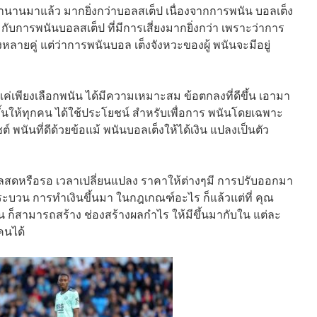
 มานานมาแล้ว มากยิ่งกว่าบอลสเต็ป เนื่องจากการพนัน บอลเต็ง
 กับการพนันบอลสเต็ป ที่มีการเสี่ยงมากยิ่งกว่า เพราะว่าการ
หลายคู่ แต่ว่าการพนันบอล เต็งจังหวะของผู้ พนันจะมีอยู่
งยาก แค่เพียงเลือกพนัน ได้มีความเหมาะสม ข้อตกลงที่ดีขึ้น เอามา
ีขึ้นให้ทุกคน ได้ใช้ประโยชน์ สำหรับเพื่อการ พนันโดยเฉพาะ
ต์ พนันที่ดีด้วยข้อแม้ พนันบอลเต็งให้ได้เงิน แปลงเป็นตัว
บอลสดหรือรอ เวลาเปลี่ยนแปลง ราคาให้ต่างๆมี การปรับออกมา
งกระบวน การทำเงินขึ้นมา ในกฎเกณฑ์อะไร ก็แล้วแต่ที่ คุณ
น ก็สามารถสร้าง ช่องสร้างผลกำไร ให้มีขึ้นมากับใน แต่ละ
ะคนได้