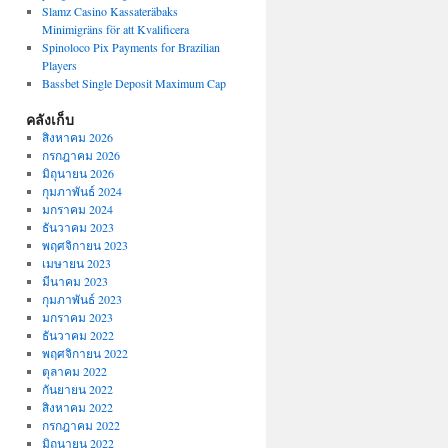
Slamz Casino Kassateräbaks
Minimigräns för att Kvalificera
Spinoloco Pix Payments for Brazilian
Players
Bassbet Single Deposit Maximum Cap
คลังเก็บ
สิงหาคม 2026
กรกฎาคม 2026
มิถุนายน 2026
กุมภาพันธ์ 2024
มกราคม 2024
ธันวาคม 2023
พฤศจิกายน 2023
เมษายน 2023
มีนาคม 2023
กุมภาพันธ์ 2023
มกราคม 2023
ธันวาคม 2022
พฤศจิกายน 2022
ตุลาคม 2022
กันยายน 2022
สิงหาคม 2022
กรกฎาคม 2022
มิถุนายน 2022