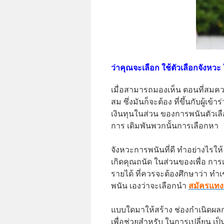
ว่าคุณจะเลือก ใช้ตัวเลือกจังหวะ ใ
เมื่อสามารถมองเห็น ตอนที่สมคว
สม ซึ่งมันก็จะต้อง ที่ขึ้นกับผู้
เงินทุนในส่วน ของการพนันตัวเลื
การ เดิมพันพวกนั้นการเลือกหา
จังหวะการพนันที่ดี ทำอย่างไรให้ 
เกิดคุณถนัด ในส่วนของเพื่อ การเ
รายได้ ที่ควรจะต้องศึกษาว่า ทำเช่
สมัครแท
พนัน เองว่าจะเลือกนำ
แบบใดมาให้สร้าง ช่องกำเนิดผลก
เพื่อช่วยสำหรับ ในการเปลี่ยน เ