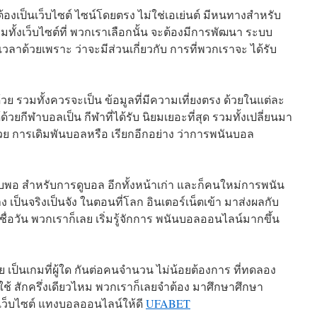
้องเป็นเว็บไซต์ ไซน์โดยตรง ไม่ใช่เอเย่นต์ มีหนทางสำหรับ
ทั้งเว็บไซต์ที่ พวกเราเลือกนั้น จะต้องมีการพัฒนา ระบบ
วลาด้วยเพราะ ว่าจะมีส่วนเกี่ยวกับ การที่พวกเราจะ ได้รับ
วย รวมทั้งควรจะเป็น ข้อมูลที่มีความเที่ยงตรง ด้วยในแต่ละ
้ด้วยกีฬาบอลเป็น กีฬาที่ได้รับ นิยมเยอะที่สุด รวมทั้งเปลี่ยนมา
ด้วย การเดิมพันบอลหรือ เรียกอีกอย่าง ว่าการพนันบอล
้ที่ชอบพอ สำหรับการดูบอล อีกทั้งหน้าเก่า และก็คนใหม่การพนัน
 เป็นจริงเป็นจัง ในตอนที่โลก อินเตอร์เน็ตเข้า มาส่งผลกับ
อเชื่อวัน พวกเราก็เลย เริ่มรู้จักการ พนันบอลออนไลน์มากขึ้น
 เป็นเกมที่ผู้ใด กันต่อคนจำนวน ไม่น้อยต้องการ ที่ทดลอง
ใช้ สักครึ่งเดียวไหม พวกเราก็เลยจำต้อง มาศึกษาศึกษา
กเว็บไซต์ แทงบอลออนไลน์ให้ดี
UFABET