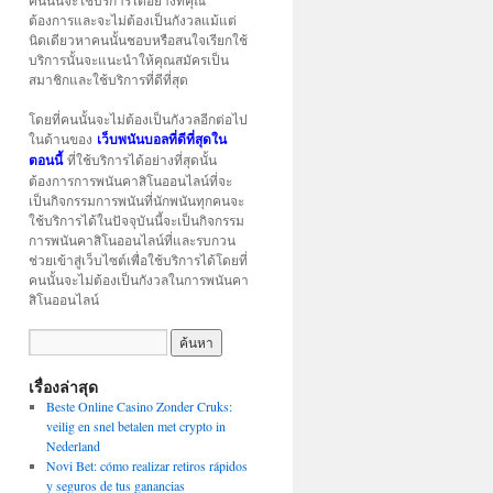
คนนั้นจะใช้บริการได้อย่างที่คุณ
ต้องการและจะไม่ต้องเป็นกังวลแม้แต่
นิดเดียวหาคนนั้นชอบหรือสนใจเรียกใช้
บริการนั้นจะแนะนำให้คุณสมัครเป็น
สมาชิกและใช้บริการที่ดีที่สุด
โดยที่คนนั้นจะไม่ต้องเป็นกังวลอีกต่อไป
ในด้านของ
เว็บพนันบอลที่ดีที่สุดใน
ตอนนี้
ที่ใช้บริการได้อย่างที่สุดนั้น
ต้องการ
การพนันคาสิโนออนไลน์ที่จะ
เป็นกิจกรรมการพนันที่นักพนันทุกคนจะ
ใช้บริการได้ในปัจจุบันนี้จะเป็นกิจกรรม
การพนันคาสิโนออนไลน์ที่และรบกวน
ช่วยเข้าสู่เว็บไซต์เพื่อใช้บริการได้โดยที่
คนนั้นจะไม่ต้องเป็นกังวลในการพนันคา
สิโนออนไลน์
เรื่องล่าสุด
Beste Online Casino Zonder Cruks:
veilig en snel betalen met crypto in
Nederland
Novi Bet: cómo realizar retiros rápidos
y seguros de tus ganancias