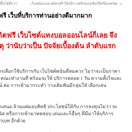
ึ้นได้ดีกว่า
เว็บพนันบอล สมัครฟรี ก็ยังมีการพรีเซนเทชั่นวิธีหรือเทคนิค
→
ี เว็บที่บริการท่านอย่างดีมากมาก
ตฟรี เว็บไซต์แทงบอลออนไลน์ก็เลย จึง
 ว่านับว่าเป็น ปัจจัยเบื้องต้น ลำดับแรก
เลือกใช้บริการกับ เว็บไซต์พนันที่สมควร ไม่ว่าจะเป็นราคา
คณะทำงานที่ พร้อมจะให้ บริการตลอด 1 วัน ความตั้งใจและ
ชน์ ต่อ การเข้ามากระทำ วางเดิมพันมีกลุ่มให้ เลือกเล่น
่มาเสนอ ล้วนแต่มอบสิทธิ ประโยชน์ให้กับ การลงทุนไม่ว่า จะ
ัส หรือการเข้ามาทดสอบ เล่นและก็อื่นๆ ที่มีมาให้บริการ
าเบท อีกด้วย