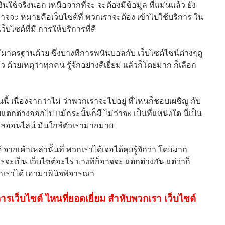
นใช้จริงนอก เหนือจากที่จะ จะต้องมีข้อมูล ที่แม่นแล้ว ยัง
็อาจจะ หมายคือเว็บไซต์ที่ พวกเราจะต้อง เข้าไปใช้บริการ ใน
บไซต์ที่มี การให้บริการที่ดี
มีมาตรฐานด้วย ซึ่งบางทีการพนันบอลกับ เว็บไซต์ไซน์ต่างๆดู
้ว ด้วยเหตุว่าทุกคน รู้จักอย่างดีเยี่ยม แล้วก็โดยมาก ก็เลือก
นนี้ เนื่องจากว่าไม่ ว่าพวกเราจะไปอยู่ ที่ไหนก็ชอบเผชิญ กับ
แตกต่างออกไป แม้กระนั้นก็มี ไม่ว่าจะ เป็นที่แหน่งใด นี่เป็น
ล่นบอลออนไลน์ มันใกล้ตัวเรามากมาย
ากเค้าเหล่านั้นที่ พวกเราได้เจอได้คุยรู้จักว่า โดยมาก
ารจะเป็น เว็บไซต์อะไร บางทีก็อาจจะ แตกต่างกัน แต่ว่าก็
กเราได้ เอามาพินิจพิจารณา
ิการเว็บไซต์ ไหนที่ยอดเยี่ยม สำหับพวกเรา เว็บไซต์