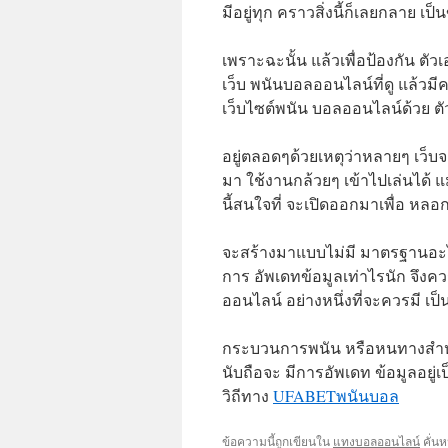
มีอยู่ทุก คราวสิ่งนี้ก็เลยกลาย 
เพราะฉะนั้น แล้วเพื่อป้องกัน ตั
เว็บ พนันบอลออนไลน์ที่ดู แล้วม
เว็บไซต์พนัน บอลออนไลน์ด้วย ตัว
อยู่ตลอดๆด้วยเหตุว่าหลายๆ เว็บจะ
มา ใช้งานกล้วยๆ เข้าไปเล่นได้ แม
นี้สนใจที่ จะเปิดออกมาเพื่อ หลอ
จะสร้างมาแบบไม่มี มาตรฐานอะไร
การ อัพเดทข้อมูลเท่าไรนัก จึงคว
ออนไลน์ อย่างหนึ่งที่จะควรมี เป็
กระบวนการพนัน หรือหนทางสำหรับ 
นับถือจะ มีการอัพเดท ข้อมูลอยู่
วิถีทาง
UFABETพนันบอล
ข้อความนี้ถูกเขียนใน
แทงบอลออนไลน์
คั่น