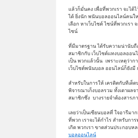
แล้วก็มั่นคง เพื่อที่พวกเรา จะได
ได้ ยิ่งนัก พนันบอลออนไลน์คนให
เลือก หาเว็บไซต์ ไซน์ที่พวกเรา จ
ไซน์
ที่มีมาตรฐาน ได้รับความน่านับถื
สมาชิกกับ เว็บไซต์แทงบอลออนไลน
เป็น พวกแล้วนั้น เพราะเหตุว่า
เว็บไซต์พนันบอล ออนไลน์ก็ยังมี ก
สำหรับในการให้ เครดิตกับทีเด็ดบอ
พิจารณาเก็งบอลรวม ทั้งเดาผลจา
สมาชิกซึ่ง บางรายจำต้องสารภ
เลยว่าเป็นเซียนบอลที่ ใจอารีมา
ที่พวก เราจะได้กำไร สำหรับการ
เกิด พวกเรา ขาดส่วนประกอบหลาย
บอลออนไลน์