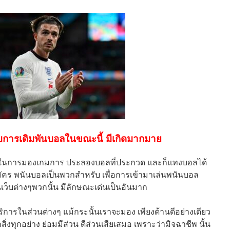
บการเดิมพันบอลในขณะนี้ มีเกิดมากมาย
สุด ในการมองเกมการ ประลองบอลที่ประกวด และก็แทงบอลได้
มัคร พนันบอลเป็นพวกสำหรับ เพื่อการเข้ามาเล่นพนันบอล
นเว็บต่างๆพวกนั้น มีลักษณะเด่นเป็นอันมาก
ริการในส่วนต่างๆ แม้กระนั้นเราจะมอง เพียงด้านดีอย่างเดียว
กสิ่งทุกอย่าง ย่อมมีส่วน ดีส่วนเสียเสมอ เพราะว่ามิจฉาชีพ นั้น