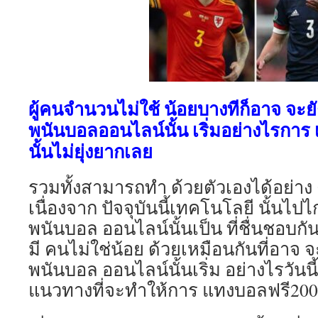
ผู้คนจำนวนไม่ใช้ น้อยบางทีก็อาจ จะยัง
พนันบอลออนไลน์นั้น เริ่มอย่างไรการ
นั้นไม่ยุ่งยากเลย
รวมทั้งสามารถทำ ด้วยตัวเองได้อย่าง ง
เนื่องจาก ปัจจุบันนี้เทคโนโลยี นั้นไป
พนันบอล ออนไลน์นั้นเป็น ที่ชื่นชอบกันอ
มี คนไม่ใช่น้อย ด้วยเหมือนกันที่อาจ จ
พนันบอล ออนไลน์นั้นเริ่ม อย่างไรวันน
แนวทางที่จะทำให้การ แทงบอลฟรี200