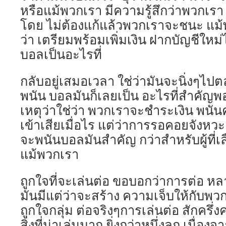
หรือแม้พวกเรา มีความรู้สึกว่าพวกเ
โดย ไม่ต้องแก้แล้วพวกเราจะชนะ แม้พ
ว่า เตรียมพร้อมเพิ่มเงิน ฝากบัญชีใหม่
บอลเป็นอะไรที่
กลับอยู่เสมอเวลา ใช่ว่ามันจะนิ่งๆไป
พนัน บอลมันก็เลยเป็น อะไรที่สำคัญ
เหตุว่าใช่ว่า พวกเราจะชำระเงิน พนันค
เข้าเสียเมื่อไร แต่ว่าการรอคอยจังหว
จะพนันบอลมันสำคัญ กว่าสำหรับผู้ที่เ
แม้พวกเรา
ถูกใจที่จะเล่นต่อ ขอบอกว่าการต่อ หล
มันมีแต่ว่าจะสร้าง ความเจ็บให้กับพว
ถูกใจกลุ่ม ต่อจริงๆการเล่นต่อ สักครึ่
สิ่งที่น่าเล่นมาก ยิ่งกว่าหนึ่งลูก เนื่อ