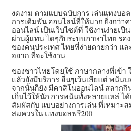
งดงาม ตามแบบฉบับการ เล่นแทงบอลอ
การเดิมพัน ออนไลน์ที่ให้มาก ยิ่งกว่
ออนไลน์ เป็นเว็บไซต์ที่ ใช้งานง่ายเป็
ผ่านผู้แทน ไดๆกับระบบภาษาไทย รอง
ของคนประเทศ ไทยที่ง่ายดายกว่า แ
อยาก ที่จะใช้งาน
ของชาวไทยโดยใช้ ภาษากลางที่เข้า ใจง่า
แล้วยังมีบริการ อื่นๆเว้นเสียแต่ พนั
จากนั้นก็ยัง มีคาสิโนออนไลน์ สลากกิน
เก็บไว้ให้นัก การพนันทั้งหลายแหล่ ได้
สัมผัสกับ แบบอย่างการเล่น ที่เหมาะส
สมควรใน แทงบอลฟรี200