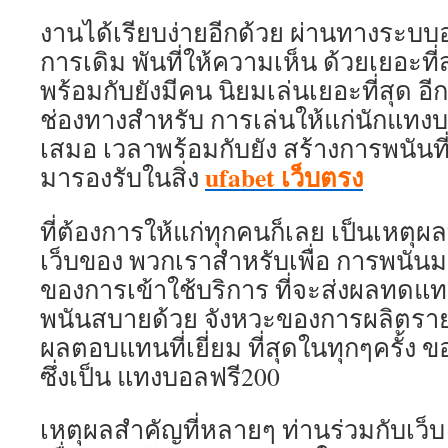
งานได้เรียบง่ายอีกด้วย ผ่านทางระบบอ
การเดิม พันที่ให้ความเห็น ด้วยเยอะท
พร้อมกับยังมีคน นิยมเล่นเยอะที่สุด อีก
ช่องทางสำหรับ การเล่นให้แก่นักแทงบ
เสมอ เวลาพร้อมกับยัง สร้างการพนันที
ufabet เว็บตรง
มารองรับในสิ่ง
ที่ต้องการให้แก่ทุกคนก็เลย เป็นเหตุผ
เว็บของ พวกเราสำหรับเพื่อ การพนั
ของการเข้าใช้บริการ ที่จะส่งผลทดแทน 
พนันสบายด้วย จังหวะของการผลิตรายได
ผลตอบแทนที่เยี่ยม ที่สุดในทุกๆครั้ง ข
ซึ่งเป็น แทงบอลฟรี200
เหตุผลสำคัญที่หลายๆ ท่านร่วมกับเว