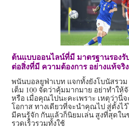
ต้นแบบออนไลน์ที่มี มาตรฐานรองรั
ต่อสิ่งที่มี ความต้องการ อย่างแท้จริ
พนันบอลยูฟ่าเบท แจกทั้งยังโบนัสรวม 
เต็ม 100 จัดว่าคุ้มมากมาย อย่าทำให้จ
หรือ เมื่อคุณไปนะคะเพราะ เหตุว่านี่
โอกาส ทางเดียวที่จะนำคุณไป สู่ตั้งไว
มีคนรู้จัก กันแล้วก็นิยมเล่น สูงที่สุด
รวดเร็วรวมทั้งใช้