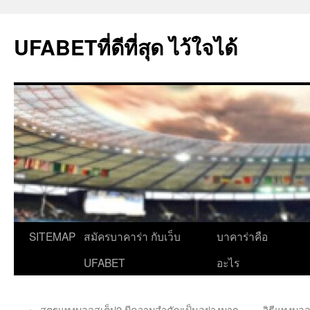
ข้าม
ไป
UFABETที่ดีที่สุด ไว้ใจได้
ยัง
เนื้อหา
SITEMAP
สมัครบาคาร่า กับเว็บ
บาคาร่าคือ
UFABET
อะไร
←
สูตรแทงบอลสเต็ป2 มีความสำคัญเป็นอย่างมาก
วิธีแทงบอ