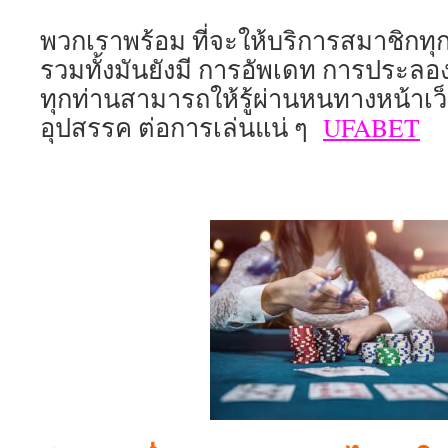
พวกเราพร้อม ที่จะให้บริการสมาชิกทุ
รวมทั้งมันยังมี การอัพเดท การประลอง
ทุกท่านสามารถให้รู้ผ่านหนทางหน้าเว
อุปสรรค ต่อการเล่นแน่ ๆ
UFABET