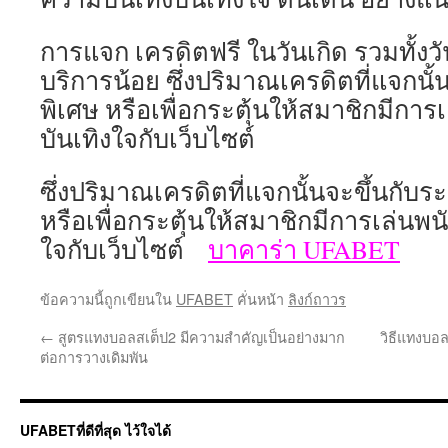
การแจก เครดิตฟรี ในวันเกิด รวมทั้งวันป
บริการน้อย ซึ่งปริมาณเครดิตที่แจกนั้น
พิเศษ หรือเพื่อกระตุ้นให้สมาชิกมีการเ
บันเทิงใจกับเว็บไซต์
ซึ่งปริมาณเครดิตที่แจกนั้นจะขึ้นกับ
หรือเพื่อกระตุ้นให้สมาชิกมีการเล่นพนั
ใจกับเว็บไซต์
บาคาร่า UFABET
ข้อความนี้ถูกเขียนใน
UFABET
คั่นหน้า
ลิงก์ถาวร
←
สูตรแทงบอลสเต็ป2 มีความสำคัญเป็นอย่างมาก
วิธีแทงบอ
ต่อการวางเดิมพัน
UFABETที่ดีที่สุด ไว้ใจได้