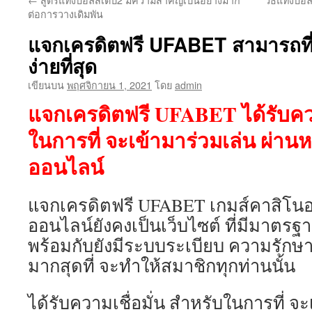
ต่อการวางเดิมพัน
แจกเครดิตฟรี UFABET สามารถที่จ
ง่ายที่สุด
เขียนบน
พฤศจิกายน 1, 2021
โดย
admin
แจกเครดิตฟรี UFABET ได้รับควา
ในการที่ จะเข้ามาร่วมเล่น ผ่า
ออนไลน์
แจกเครดิตฟรี UFABET
เกมส์คาสิโนอ
ออนไลน์ยังคงเป็นเว็บไซต์ ที่มีมาต
พร้อมกับยังมีระบบระเบียบ ความรักษา 
มากสุดที่ จะทำให้สมาชิกทุกท่านนั้น
ได้รับความเชื่อมั่น สำหรับในการที่ จะ