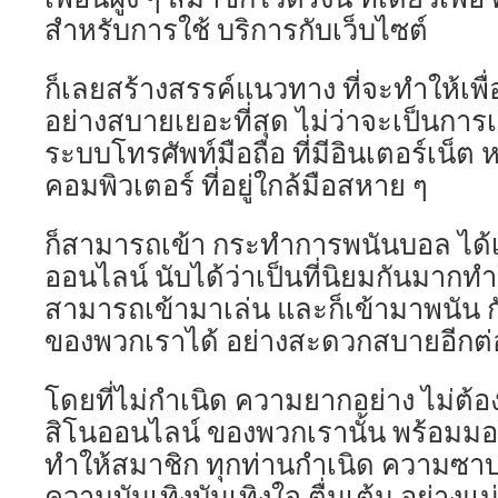
สำหรับการใช้ บริการกับเว็บไซต์
ก็เลยสร้างสรรค์แนวทาง ที่จะทำให้เพื่
อย่างสบายเยอะที่สุด ไม่ว่าจะเป็นการ
ระบบโทรศัพท์มือถือ ที่มีอินเตอร์เน็ต ห
คอมพิวเตอร์ ที่อยู่ใกล้มือสหาย ๆ
ก็สามารถเข้า กระทำการพนันบอล ได้เ
ออนไลน์ นับได้ว่าเป็นที่นิยมกันมากทำ
สามารถเข้ามาเล่น และก็เข้ามาพนัน ก
ของพวกเราได้ อย่างสะดวกสบายอีกต่
โดยที่ไม่กำเนิด ความยากอย่าง ไม่ต้อง
สิโนออนไลน์ ของพวกเรานั้น พร้อมมอ
ทำให้สมาชิก ทุกท่านกำเนิด ความซาบซึ
ความบันเทิงบันเทิงใจ ตื่นเต้น อย่างแน