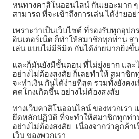
หนทางคาสิโนออนไลน์ กันเยอะมาก ๆ 
สามารถ ที่จะเข้าถึงการเล่น ได้ง่ายอย่า
เพราะว่าเป็นเว็บไซต์ ที่รองรับทุกอุปกร
อินเตอร์เน็ต ก็ทำให้สมาชิกทุกท่าน ส
เล่น แบบไม่มีลิมิต กันได้ง่ายมากยิ่งขึ้
และก็มันยังมีขั้นตอน ที่ไม่ยุ่งยาก แ
อย่างไม่ต้องสงสัย ก็เลยทำให้ สมาชิกท
จะทำเงิน กันได้ง่ายที่สุด รวมทั้งยังคงเ
คดโกงเกิดขึ้น อย่างไม่ต้องสงสัย
ทางเว็บคาสิโนออนไลน์ ของพวกเรา
แ
ยึดหลักปฏิบัติ ที่จะทำให้สมาชิกทุกท่
อย่างไม่ต้องสงสัย เนื่องจากว่าลูกค้
เว็บ ของพวกเรา