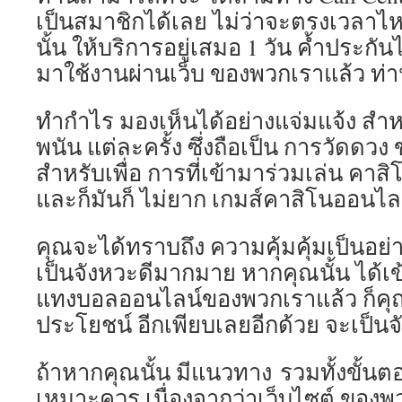
เป็นสมาชิกได้เลย ไม่ว่าจะตรงเวลา
นั้น ให้บริการอยู่เสมอ 1 วัน ค้ำประกัน
มาใช้งานผ่านเว็บ ของพวกเราแล้ว ท่า
ทำกำไร มองเห็นได้อย่างแจ่มแจ้ง สำหร
พนัน แต่ละครั้ง ซึ่งถือเป็น การวัดดว
สำหรับเพื่อ การที่เข้ามาร่วมเล่น คาสิโนน
และก็มันก็ ไม่ยาก เกมส์คาสิโนออนไล
คุณจะได้ทราบถึง ความคุ้มคุ้มเป็นอย่าง
เป็นจังหวะดีมากมาย หากคุณนั้น ได้เข
แทงบอลออนไลน์ของพวกเราแล้ว ก็คุณนั
ประโยชน์ อีกเพียบเลยอีกด้วย จะเป็นจ
ถ้าหากคุณนั้น มีแนวทาง รวมทั้งขั้นต
เหมาะควร เนื่องจากว่าเว็บไซต์ ของพว