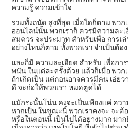
ความรู้ ความเข้าใจ
รวมทั้งถนัด สูงที่สุด เมื่อใดก็ตาม พว
ออนไลน์นั้น พวกเราก็ ควรมีความละเ
สมควร จะประมาท สำหรับเพื่อ การเล่
อย่างไหนก็ตาม ทั้งพวกเรา จำเป็นต้องถ
และก็มี ความละเอียด สำหรับ เพื่อการ
พนัน ในแต่ละครั้งด้วย แล้วก็เมื่อ พวก
ถ้าเกิดเป็น แต่ก่อนอาจควรมีคน เอ่ยว่า 
ดี จะก่อให้พวกเรา หมดตูดได้
แม้กระนั้นโน่น คงจะเป็นเพียงแค่ ควา
หากเป็น ในขณะนี้ พวกเราคงจะ จะต้อง
หรือในตอนนี้ เป็นไปได้อย่างมาก มากยิ
เนื่องจากว่า เทคโนโลยี ที่เข้าไปช่วย 