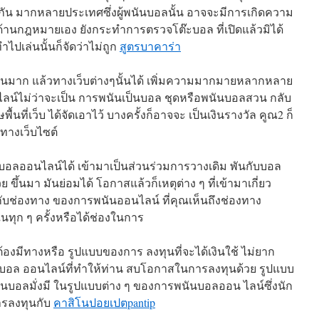
น มากหลายประเทศซึ่งผู้พนันบอลนั้น อาจจะมีการเกิดความ
ด้านกฎหมายเอง ยังกระทำการตรวจโต๊ะบอล ที่เปิดแล้วมิได้
ไปเล่นนั้นก็จัดว่าไม่ถูก
สูตรบาคาร่า
ส่วนมาก แล้วทางเว็บต่างๆนั้นได้ เพิ่มความมากมายหลากหลาย
ลน์ไม่ว่าจะเป็น การพนันเป็นบอล ชุดหรือพนันบอลสวน กลับ
ษพื้นที่เว็บ ได้จัดเอาไว้ บางครั้งก็อาจจะ เป็นเงินรางวัล คูณ2 ก็
ี่ทางเว็บไซต์
้พนันบอลออนไลน์ได้ เข้ามาเป็นส่วนร่วมการวางเดิม พันกับบอล
 ขึ้นมา มันย่อมได้ โอกาสแล้วก็เหตุต่าง ๆ ที่เข้ามาเกี่ยว
ุนกับช่องทาง ของการพนันออนไลน์ ที่คุณเห็นถึงช่องทาง
นทุก ๆ ครั้งหรือได้ช่องในการ
องมีทางหรือ รูปแบบของการ ลงทุนที่จะได้เงินใช้ ไม่ยาก
นบอล ออนไลน์ที่ทำให้ท่าน สบโอกาสในการลงทุนด้วย รูปแบบ
ันบอลมั่งมี ในรูปแบบต่าง ๆ ของการพนันบอลออน ไลน์ซึ่งนัก
ารลงทุนกับ
คาสิโนปอยเปตpantip