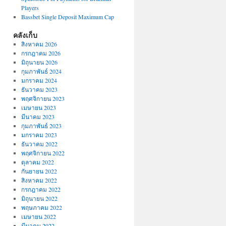
Players
Bassbet Single Deposit Maximum Cap
คลังเก็บ
สิงหาคม 2026
กรกฎาคม 2026
มิถุนายน 2026
กุมภาพันธ์ 2024
มกราคม 2024
ธันวาคม 2023
พฤศจิกายน 2023
เมษายน 2023
มีนาคม 2023
กุมภาพันธ์ 2023
มกราคม 2023
ธันวาคม 2022
พฤศจิกายน 2022
ตุลาคม 2022
กันยายน 2022
สิงหาคม 2022
กรกฎาคม 2022
มิถุนายน 2022
พฤษภาคม 2022
เมษายน 2022
มีนาคม 2022