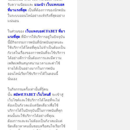
รับความนิยมและ
แนะนำ เว็บแทงบอล
ที่มาแรงที่สุด
เป็นที่ต้องการของนักพนัน
ในระบบออนไลน์อย่างแท้จริงที่สุดอย่าง
แน่นอน
ในส่วนของ
เว็บแทงบอลUFABET ที่มา
แรงที่สุด
ที่มีการให้บริการอยู่ในปัจจุบัน
นี้มีกิจกรรมการพนันที่นักพนันทุกคนจะ
ใช้บริการได้โดยที่คุณไม่จำเป็นต้องเป็น
กังวลในเรื่องของการพนันที่จะใช้บริการ
ได้อย่างดีกว่านั้นต้องการและมีความ
เพลิดเพลินสนุกสนาน
เวลาและค่าใช้
จ่ายได้เป็นอย่างมากในการพนัน
ออนไลน์เรียกใช้บริการได้ในตอนนี้
นั่นเอง
ในกิจกรรมครั้งเท่านั้นที่รู้คน
นั้น
สมัครUFABET เว็บไหนดี
จะเข้าสู่
เว็บไซต์และใช้บริการได้โดยที่จะไม่
ต้องเป็นกังวลแม้แต่นิดเดียวเพื่อใช้
บริการได้ในปัจจุบันนี้ในการพนันที่ทุก
คนนั้นจะใช้บริการได้อย่างที่คุณ
ต้องการและจะไม่ต้องเป็นกังวลแม้แต่
นิดเดียวหาคนนั้นชอบหรือสนใจเรียกใช้