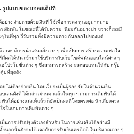
รูปแบบของบอลสเต็ปที่
้อย่าง ง่ายดายด้วยเงินที่ ใช้เพื่อการลง ทุนอยู่มากมาย
ารเดิมพัน ในขณะนี้ได้รับความ นิยมกันอย่างปา ขวางก็เลยมี
ะๆในที่ทุก วี่วันรวมทั้งมีความต่าง กันออกไปของแต่
ด้ว่าจะ มีการนำเสนอสิ่งต่าง ๆ เพื่อเป็นการ สร้างความพอใจ
ี่มีผลได้หัน เข้ามาใช้บริการกับเว็บ ไซต์พนันออนไลน์ต่าง ๆ
อโปรโมชั่นต่าง ๆ ซึ่งสามารถสร้าง ผลตอบแทนให้กับ กรุ๊ป
ุ้มที่สุดดัง
ย ไม่ต้องจ่ายเงิน โดยเว็บจะเป็นผู้รอง รับในจำนวนเงิน
บเล่นดังที่ ได้กล่าวผ่านมาแล้วในทุก ๆ เกมการเดิมพันได้
พันได้อย่างแน่แท้แล้ว ก็ยังเป็นผลดีโดยตรงต่อ นักเสี่ยงดวง
้าใจในเกมการเดิมพันต่าง ๆ
่อ เป็นการปรับปรุงตัวเองสำหรับ ในการเล่นจริงได้อย่างมี
ั้งนอกนั้นยังจะได้ เจอกับการรับเงินเครดิตดี ในปริมาณต่าง ๆ