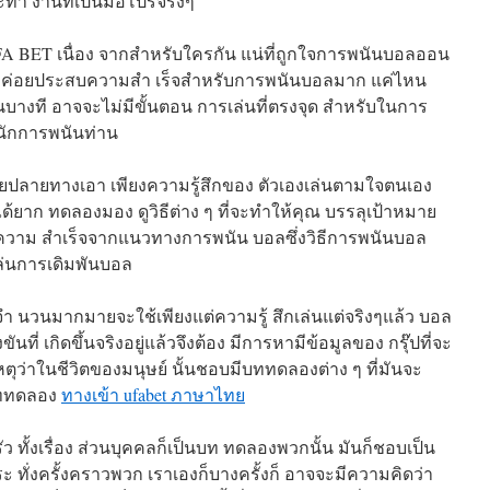
ะทำ งานที่เป็นมือโปรจริงๆ
 BET เนื่อง จากสำหรับใครกัน แน่ที่ถูกใจการพนันบอลออน
่าไม่ค่อยประสบความสำ เร็จสำหรับการพนันบอลมาก แค่ไหน
านบางที อาจจะไม่มีขั้นตอน การเล่นที่ตรงจุด สำหรับในการ
่านักการพนันท่าน
ยปลายทางเอา เพียงความรู้สึกของ ตัวเองเล่นตามใจตนเอง
นได้ยาก ทดลองมอง ดูวิธีต่าง ๆ ที่จะทำให้คุณ บรรลุเป้าหมาย
ความ สำเร็จจากแนวทางการพนัน บอลซึ่งวิธีการพนันบอล
ล่นการเดิมพันบอล
นวนมากมายจะใช้เพียงแต่ความรู้ สึกเล่นแต่จริงๆแล้ว บอล
ขันที่ เกิดขึ้นจริงอยู่แล้วจึงต้อง มีการหามีข้อมูลของ กรุ๊ปที่จะ
ุว่าในชีวิตของมนุษย์ นั้นชอบมีบททดลองต่าง ๆ ที่มันจะ
นบททดลอง
ทางเข้า ufabet ภาษาไทย
ัว ทั้งเรื่อง ส่วนบุคคลก็เป็นบท ทดลองพวกนั้น มันก็ชอบเป็น
ะ ทั่งครั้งคราวพวก เราเองก็บางครั้งก็ อาจจะมีความคิดว่า