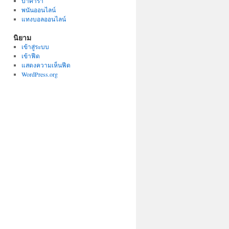
บาคาร่า
พนันออนไลน์
แทงบอลออนไลน์
นิยาม
เข้าสู่ระบบ
เข้าฟีด
แสดงความเห็นฟีด
WordPress.org