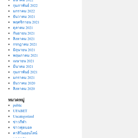
กุมภาพันธ์ 2022
มกราคม 2022
ธันวาคม 2021
พฤศจิกายน 2021
ตุลาคม 2021
กันยายน 2021
สิงหาคม 2021
กรกฎาคม 2021
มิถุนายน 2021
พฤษภาคม 2021
เมษายน 2021
มีนาคม 2021
กุมภาพันธ์ 2021
มกราคม 2021
ธันวาคม 2020
สิงหาคม 2020
หมวดหมู่
public
UFABET
Uncategorized
ข่าวกีฬา
ข่าวฟุตบอล
คาสิโนออนไลน์