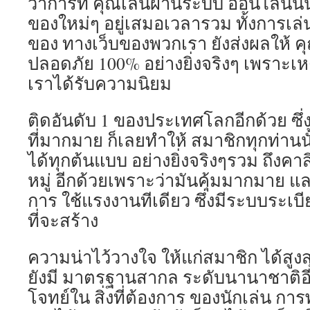
ว่าการที่ คุณเล่นผ่านระบบ ออนไลน์นั้
ของใหม่ๆ อยู่เสมอเวลารวม ทั้งการเล
ของ ทางเว็บของพวกเรา ยังส่งผลให้ ค
ปลอดภัย 100% อย่างยิ่งจริงๆ เพราะเห
เราได้รับความนิยม
ติดอันดับ 1 ของประเทศโลกอีกด้วย ซึ่
ที่มากมาย ก็เลยทำให้ สมาชิกทุกท่านน
ได้ทุกต้นแบบ อย่างยิ่งจริงๆรวม ถึงค
หมู่ อีกด้วยเพราะว่ามันคุ้มมากมาย แ
การ ใช้แรงงานทีเดียว ซึ่งมีระบบระ
ที่จะสร้าง
ความน่าไว้วางใจ ให้แก่สมาชิก ได้สูงสุด
ยังมี มาตรฐานสากล ระดับนานาชาติอี
โจทย์ใน สิ่งที่ต้องการ ของนักเล่น ก