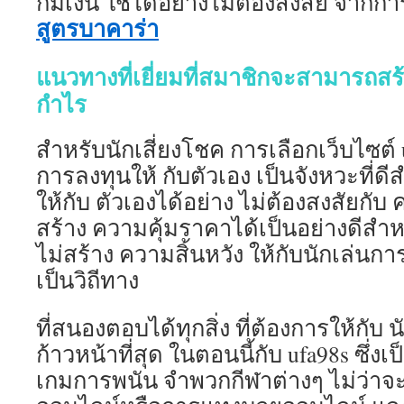
ก็มีเงิน ใช้ได้อย่างไม่ต้องสงสัย จากก
สูตรบาคาร่า
แนวทางที่เยี่ยมที่สมาชิกจะสามารถสร้
กำไร
สำหรับนักเสี่ยงโชค การเลือกเว็บไซต์ u
การลงทุนให้ กับตัวเอง เป็นจังหวะที่ด
ให้กับ ตัวเองได้อย่าง ไม่ต้องสงสัยกับ
สร้าง ความคุ้มราคาได้เป็นอย่างดีสำ
ไม่สร้าง ความสิ้นหวัง ให้กับนักเล่นกา
เป็นวิถีทาง
ที่สนองตอบได้ทุกสิ่ง ที่ต้องการให้กับ
ก้าวหน้าที่สุด ในตอนนี้กับ ufa98s ซึ่ง
เกมการพนัน จำพวกกีฬาต่างๆ ไม่ว่าจ