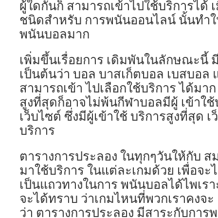
ผู้ใดกันก็ สามารถเข้าไปใช้บริการได้ เ
ชนิดสำหรับ การพนันออนไลน์ นั้นทำใ
พนันบอลมาก
เพิ่มขึ้นเรื่อยการ เดิมพันในลักษณะนี้
เป็นต้นว่า บอล บาสเก็ตบอล เบสบอล แล้
สามารถเข้า ไปเลือกใช้บริการ ได้มาก
สูงที่สุดก็อาจไม่พ้นกีฬาบอลมีผู้ เข้าใช
เว็บไซต์ ซึ่งมีผู้เข้าใช้ บริการสูงที่สุด 
บริการ
ตารางการประลอง ในทุกๆวันให้กับ สม
มาใช้บริการ ในแต่ละเกมด้วย เพื่อจะได
เป็นแถวทางในการ พนันบอลได้ไพเราะ
จะได้ทราบ ว่าเกมไหนที่พวกเราคงจะ เ
ว่า ตารางการประลอง มีสาระกับการ