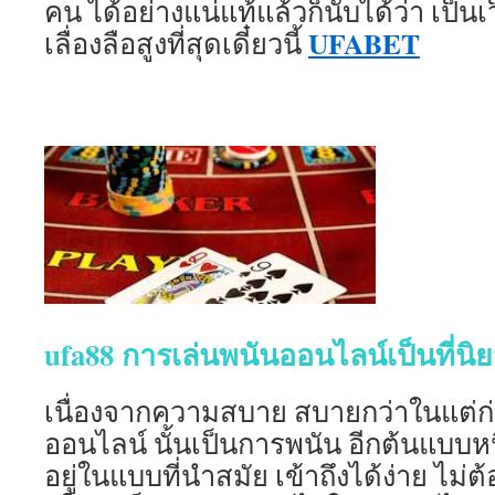
คน ได้อย่างแน่แท้แล้วก็นับได้ว่า เป็นเว
UFABET
เลื่องลือสูงที่สุดเดี๋ยวนี้
ufa88 การเล่นพนันออนไลน์เป็นที่น
เนื่องจากความสบาย สบายกว่าในแต่ก่
ออนไลน์ นั้นเป็นการพนัน อีกต้นแบบหนึ่
อยู่ในแบบที่นำสมัย เข้าถึงได้ง่าย ไม่