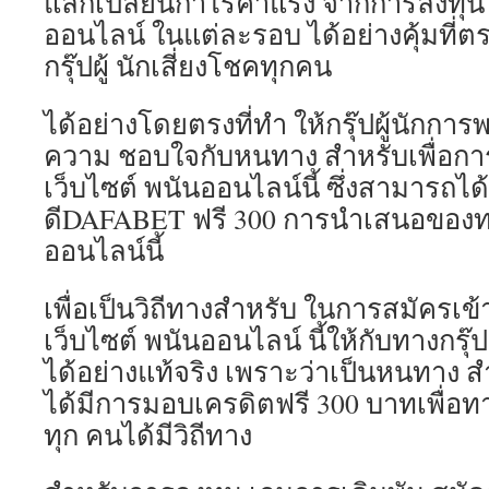
แลกเปลี่ยนกำไรค่าแรง จากการลงทุน
ออนไลน์ ในแต่ละรอบ ได้อย่างคุ้มที่
กรุ๊ปผู้ นักเสี่ยงโชคทุกคน
ได้อย่างโดยตรงที่ทำ ให้กรุ๊ปผู้นักกา
ความ ชอบใจกับหนทาง สำหรับเพื่อกา
เว็บไซต์ พนันออนไลน์นี้ ซึ่งสามารถไ
ดีDAFABET ฟรี 300 การนำเสนอของทา
ออนไลน์นี้
เพื่อเป็นวิถีทางสำหรับ ในการสมัครเข้
เว็บไซต์ พนันออนไลน์ นี้ให้กับทางกรุ๊
ได้อย่างแท้จริง เพราะว่าเป็นหนทาง ส
ได้มีการมอบเครดิตฟรี 300 บาทเพื่อทาง
ทุก คนได้มีวิถีทาง