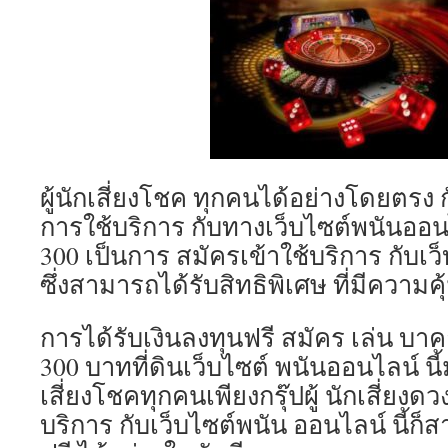
ผู้นักเสี่ยงโชค ทุกคนได้อย่างโดยตร
การใช้บริการ กับทางเว็บไซต์พนันออน
300 เป็นการ สมัครเข้าใช้บริการ กับเว
ซึ่งสามารถได้รับสิทธิพิเศษ ที่มีความคุ
การได้รับเงินลงทุนฟรี สมัคร เล่น บา
300 บาทที่ดินเว็บไซต์ พนันออนไลน์ นี้ม
เสี่ยงโชคทุกคนเพียงกรุ๊ปผู้ นักเสี่ยงด
บริการ กับเว็บไซต์พนัน ออนไลน์ นี้ก็