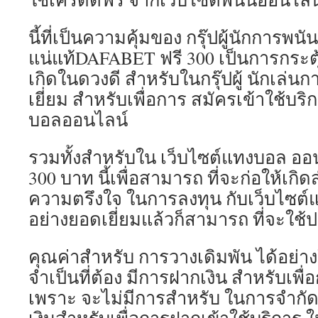
นี้ที่เป็นความคุ้มของ กรุ๊ปผู้นักการพน
แน่แท้DAFABET ฟรี 300 เป็นการกระตุ
เกิดในดวงดี สำหรับในกรุ๊ปผู้ นักเล่นก
เยี่ยม สำหรับเพื่อการ สมัครเข้าใช้บริ
บอลออนไลน์
รวมทั้งสำหรับใน เว็บไซต์แทงบอล ออ
300 บาท นี้เพื่อสามารถ ที่จะก่อให้เก
ความตรึงใจ ในการลงทุน กับเว็บไซต์
อย่างยอดเยี่ยมแล้วก็สามารถ ที่จะใช้
คุณค่าสำหรับ การวางเดิมพัน ได้อย่างใน
จำเป็นที่ต้อง มีการฝากเงิน สำหรับเพื่
เพราะ จะไม่มีการสำหรับ ในการจำกั