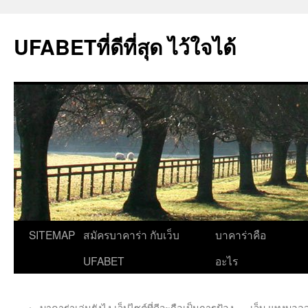
ข้าม
ไป
UFABETที่ดีที่สุด ไว้ใจได้
ยัง
เนื้อหา
SITEMAP
สมัครบาคาร่า กับเว็บ
บาคาร่าคือ
UFABET
อะไร
←
บาคาร่าเล่นยังไง เว็ปไซต์ที่ดีจะถือเป็นการป้อง
เว็บ แทงบอลสโ