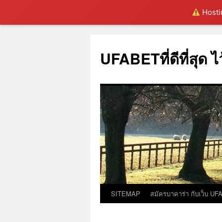
Hostin
ข้าม
ไป
UFABETที่ดีที่สุด ไ
ยัง
เนื้อหา
SITEMAP
สมัครบาคาร่า กับเว็บ U