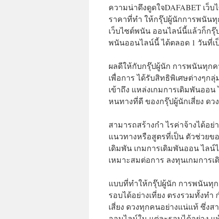
ความน่าดึงดูดใจDAFABET เว็บไซต์
ราคาที่ทำ ให้กรุ๊ปผู้นักการพนั
เว็บไซต์พนัน ออนไลน์นี้แล้วก็กรุ
พนันออนไลน์นี้ ได้ตลอด 1 วันที่เ
ผลดีให้กับกรุ๊ปผู้นัก การพนันทุก
เพื่อการ ได้รับสิทธิพิเศษต่างๆกลุ
เข้าถึง แหล่งเกมการเดิมพันออน 
หนทางที่ดี ของกรุ๊ปผู้นักเสี่ยง ดว
สามารถสร้างกำ ไรค่าจ้างได้อย่าง
แนวทางหรือสูตรที่เป็น ตัวช่วยของ
เดิมพัน เกมการเดิมพันออน ไลน์ได
เหมาะสมต่อการ ลงทุนเกมการเดิ
แบบที่ทำให้กรุ๊ปผู้นัก การพนั
รอบได้อย่างเที่ยง ตรงรวมทั้งทำ กำ
เสี่ยง ดวงทุกคนอย่างแน่แท้ ซึ่
ออนไลน์ใน แต่ละรอบได้อย่าง แท