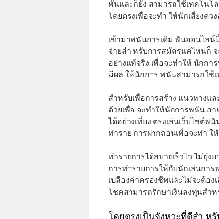
พันและก็ยัง สามารถใช้เทคโนโลยี
โดยตรงเพื่อจะทำ ให้นักเสี่ยงด
เข้ามาพนันการเดิม พันออนไลน์นี้ 
จ่ายสำ หรับการสมัครแค่ไหนก็ จะ
อย่างแท้จริง เพื่อจะทำให้ นักก
มีผล ให้นักการ พนันสามารถใช้เท
สำหรับเพื่อการสร้าง แนวทางและ
ด้วยเพื่อ จะทำให้นักการพนัน สา
ได้อย่างเที่ยง ตรงเล่นเว็บไซต์พน
ทำราย การฝากถอนเพื่อจะทำ ให้
ทำรายการได้สบายเร็วไว ไม่ยุ่งย
การทำรายการให้กับนักเล่นการพนัน
เปลืองค่าครองชีพและไม่จะต้องเส
โชคสามารถรักษาเงินลงทุนสำหร
โดยตรงเป็นจังหวะที่ดีสำ ห