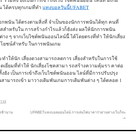
น ได้ครบทุกเกมที่ทำ
แทงบอลวันนี้UFABET
อกพนัน ได้ตรงตามสิ่งที่ จำเป็นของนักการพนันได้ทุก คนที่
สำหรับใน การสร้างกำไรแล้วก็ยังส่ง ผลให้นักการพนัน
าง ๆ จากเว็บไซต์พนันออนไลน์นี้ ได้โดยตรงที่ทำ ให้นักเสี่ยง
ะโยชน์สำหรับ ในการพนันเกม
จะทำให้นัก เสี่ยงดวงสามารถลดการ เสี่ยงสำหรับในการใช้
ดเยี่ยมที่ทำให้ นักเสี่ยงโชคสามา รถสร้างความคุ้มรา คาต่อ
งยัง เป็นการเข้าถึงเว็บไซต์พนันออน ไลน์ที่มีการปรับปรุง
นสามารถเข้า มาวางเดิมพันเกมการเดิมพันต่าง ๆ ได้ตลอด 1
ถาวร
างช้านาน
UFABETแทงบอลออนไลน์ การเล่นไพ่บาคาร่าผ่านทางเว็บก็จะ
→