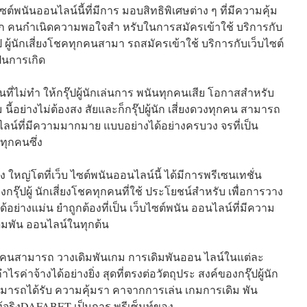
พนันออนไลน์นี้ที่มีการ มอบสิทธิพิเศษต่าง ๆ ที่มีความคุ้ม
นทุก คนกำเนิดความพอใจสำ หรับในการสมัครเข้าใช้ บริการกับ
๊ป ผู้นักเสี่ยงโชคทุกคนสามา รถสมัครเข้าใช้ บริการกับเว็บไซต์
ป็นการเกิด
คนที่ไม่ทำ ให้กรุ๊ปผู้นักเล่นการ พนันทุกคนเสีย โอกาสสำหรับ
่ม นี้อย่างไม่ต้องสง สัยและก็กรุ๊ปผู้นัก เสี่ยงดวงทุกคน สามารถ
ไลน์ที่มีความมากมาย แบบอย่างได้อย่างครบวง จรที่เป็น
งทุกคนซึ่ง
 ใหญ่โตที่เว็บ ไซต์พนันออนไลน์นี้ ได้มีการพรีเซนเทชั่น
กรุ๊ปผู้ นักเสี่ยงโชคทุกคนที่ใช้ ประโยชน์สำหรับ เพื่อการวาง
้อย่างแม่น ยำถูกต้องที่เป็น เว็บไซต์พนัน ออนไลน์ที่มีความ
มพัน ออนไลน์ในทุกต้น
นทุกคนสามารถ วางเดิมพันเกม การเดิมพันออน ไลน์ในแต่ละ
ไรค่าจ้างได้อย่างยิ่ง สุดที่ตรงต่อวัตถุประ สงค์ของกรุ๊ปผู้นัก
งสามารถได้รับ ความคุ้มรา คาจากการเล่น เกมการเดิม พัน
้จริงDAFABET เป็นการ พรีเซ็นท์ของ