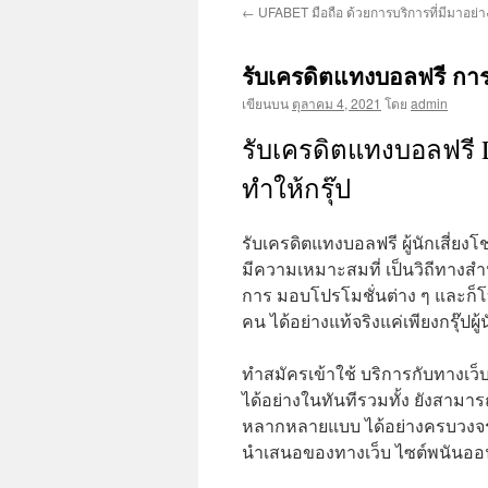
←
UFABET มือถือ ด้วยการบริการที่มีมาอย่
รับเครดิตแทงบอลฟรี กา
เขียนบน
ตุลาคม 4, 2021
โดย
admin
รับเครดิตแทงบอลฟรี D
ทำให้กรุ๊ป
รับเครดิตแทงบอลฟรี ผู้นักเสี่ยง
มีความเหมาะสมที่ เป็นวิถีทางสำ
การ มอบโปรโมชั่นต่าง ๆ และก็โบน
คน ได้อย่างแท้จริงแค่เพียงกรุ๊ป
ทำสมัครเข้าใช้ บริการกับทางเว็บ
ได้อย่างในทันทีรวมทั้ง ยังสาม
หลากหลายแบบ ได้อย่างครบวงจร ท
นำเสนอของทางเว็บ ไซต์พนันออนไล