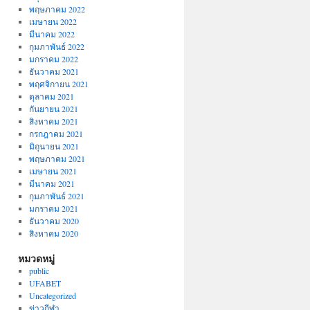
พฤษภาคม 2022
เมษายน 2022
มีนาคม 2022
กุมภาพันธ์ 2022
มกราคม 2022
ธันวาคม 2021
พฤศจิกายน 2021
ตุลาคม 2021
กันยายน 2021
สิงหาคม 2021
กรกฎาคม 2021
มิถุนายน 2021
พฤษภาคม 2021
เมษายน 2021
มีนาคม 2021
กุมภาพันธ์ 2021
มกราคม 2021
ธันวาคม 2020
สิงหาคม 2020
หมวดหมู่
public
UFABET
Uncategorized
ข่าวกีฬา