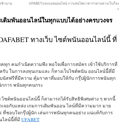
างช้านาน
UFABETแทงบอลออนไลน์ การเล่นไพ่บาคาร่าผ่านทางเว็บก็จะ
→
รเดิมพันออนไลน์ในทุกแบบได้อย่างครบวงจร
AFABET ทางเว็บ ไซต์พนันออนไลน์นี้ ที่
โชคทุก คนกำเนิดความพึง พอใจเพื่อการสมัคร เข้าใช้บริการที่
หรับ ในการลงทุนเกมและ ก็ทางเว็บไซต์พนัน ออนไลน์นี้ที่มี
ัสฟรีที่มีความ คุ้มราคาที่มอบให้กับ กรุ๊ปผู้นักการพนันทุก
ผู้นักการ พนันทุกคนกระ
 ไซต์พนันออนไลน์นี้ ก็สามารถได้รับสิทธิพิเศษต่าง ๆ พวกนี้
ารถเจอกับแหล่ง เกมการเดิมพันออน ไลน์ที่มีความมาก มาย
ี่ชอบใจกรุ๊ปผู้นัก เล่นการพนันทุกคนอย่าง แน่แท้กับการ
น์นี้ที่มี
UFABET