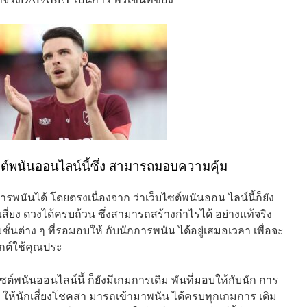
ต์พนันออนไลน์นี้ซึ่ง สามารถมอบความคุ้ม
รพนันได้ โดยตรงเนื่องจาก ว่าเว็บไซต์พนันออน ไลน์นี้ก็ยัง
สี่ยง ดวงได้ครบถ้วน ซึ่งสามารถสร้างกำไรได้ อย่างแท้จริง
มชั่นต่าง ๆ ที่รอมอบให้ กับนักการพนัน ได้อยู่เสมอเวลา เพื่อจะ
กต์ใช้คุณประ
์พนันออนไลน์นี้ ก็ยังมีเกมการเดิม พันที่มอบให้กับนัก การ
ำ ให้นักเสี่ยงโชคสา มารถเข้ามาพนัน ได้ครบทุกเกมการ เดิม