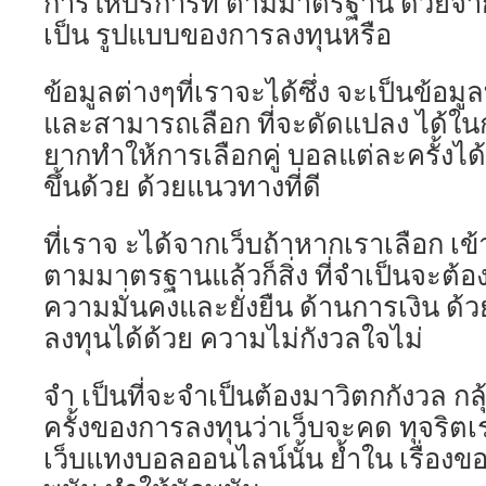
การให้บริการที่ ตามมาตรฐาน ด้วยจากเว
เป็น รูปแบบของการลงทุนหรือ
ข้อมูลต่างๆที่เราจะได้ซึ่ง จะเป็นข้อม
และสามารถเลือก ที่จะดัดแปลง ได้ในก
ยากทำให้การเลือกคู่ บอลแต่ละครั้งได้ช่
ขึ้นด้วย ด้วยแนวทางที่ดี
ที่เราจ ะได้จากเว็บถ้าหากเราเลือก เข้า
ตามมาตรฐานแล้วก็สิ่ง ที่จำเป็นจะต้อ
ความมั่นคงและยั่งยืน ด้านการเงิน ด้ว
ลงทุนได้ด้วย ความไม่กังวลใจไม่
จำ เป็นที่จะจำเป็นต้องมาวิตกกังวล กล
ครั้งของการลงทุนว่าเว็บจะคด ทุจริตเร
เว็บแทงบอลออนไลน์นั้น ย้ำใน เรื่องข