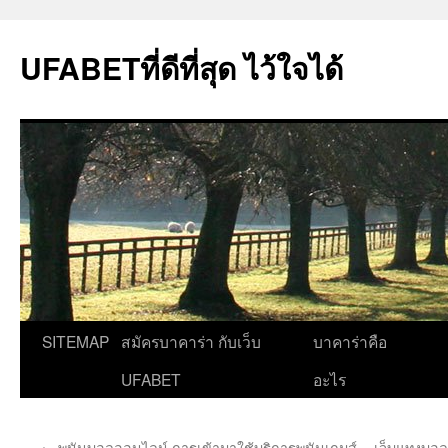
ข้าม
ไป
UFABETที่ดีที่สุด ไว้ใจได้
ยัง
เนื้อหา
SITEMAP
สมัครบาคาร่า กับเว็บ
บาคาร่าคือ
UFABET
อะไร
←
พนันบอลออนไลน์ การเข้ามาใช้บริการพนันเกมส์
เว็บแทงบอล