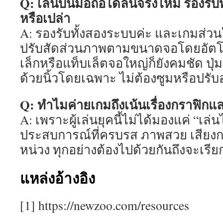
Q: เล่นบนมือถือได้ลื่นจริงไหม รองรับ
หรือเปล่า
A: รองรับทั้งสองระบบค่ะ และเกมส่ว
ปรับสัดส่วนภาพตามขนาดจอโดยอัตโนม
เล็กหรือแท็บเล็ตจอใหญ่ก็ยังคมชัด ปุ่
ด้วยนิ้วโดยเฉพาะ ไม่ต้องซูมหรือปรับ
Q: ทำไมค่ายเกมถึงเน้นเรื่องกราฟิกแ
A: เพราะผู้เล่นยุคนี้ไม่ได้มองแค่ “เล่
ประสบการณ์ที่ครบรส ภาพสวย เสียงก
หน่วง ทุกอย่างต้องไปด้วยกันถึงจะเรียก
แหล่งอ้างอิง
[1] https://newzoo.com/resources