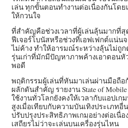
เล่น ทุกขั้นตอนทำงานต่อเนื่องกันโด
ให้กวนใจ
ที่สำคัญคือช่วงเวลาที่ผู้เล่นลุ้นมากที่
ฟีเจอร์โบนัสหรือช่วงที่เอฟเฟกต์แน่นจ
ไม่ค้าง ทำให้อารมณ์ระหว่างลุ้นไม่ถ
รุ่นเก่าที่มักมีปัญหาภาพค้างเอาตอนหัว
พอดี
พฤติกรรมผู้เล่นที่หันมาเล่นผ่านมือถือ
ผลักดันสำคัญ รายงาน State of Mobil
ใช้งานทั่วโลกยังคงให้เวลากับแอปเกมบ
สูงเมื่อเทียบกับความบันเทิงประเภทอื่น 
ปรับปรุงประสิทธิภาพเกมอย่างต่อเนื่อง
เสถียรไม่ว่าจะเล่นบนเครื่องรุ่นไหน