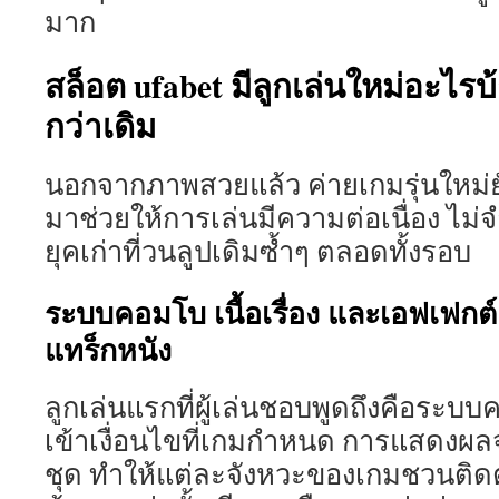
มาก
สล็อต
ufabet
มีลูกเล่นใหม่อะไรบ้
กว่าเดิม
นอกจากภาพสวยแล้ว ค่ายเกมรุ่นใหม่ยั
มาช่วยให้การเล่นมีความต่อเนื่อง ไม
ยุคเก่าที่วนลูปเดิมซ้ำๆ ตลอดทั้งรอบ
ระบบคอมโบ เนื้อเรื่อง และเอฟเฟกต์
แทร็กหนัง
ลูกเล่นแรกที่ผู้เล่นชอบพูดถึงคือระบบค
เข้าเงื่อนไขที่เกมกำหนด การแสดงผลจะ
ชุด ทำให้แต่ละจังหวะของเกมชวนติดต