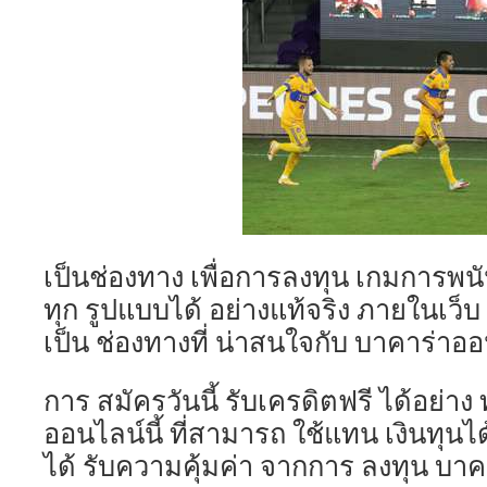
เป็นช่องทาง เพื่อการลงทุน เกมการพน
ทุก รูปแบบได้ อย่างแท้จริง ภายในเว็บ 
เป็น ช่องทางที่ น่าสนใจกับ บาคาร่าอ
การ
สมัครวันนี้ รับเครดิตฟรี
ได้อย่าง
ออนไลน์นี้ ที่สามารถ ใช้แทน เงินทุนได
ได้ รับความคุ้มค่า จากการ ลงทุน บา