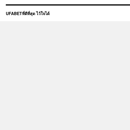
UFABETที่ดีที่สุด ไว้ใจได้