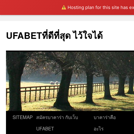
Hosting plan for this site has e
ข้าม
ไป
UFABETที่ดีที่สุด ไว้ใจได้
ยัง
เนื้อหา
SITEMAP
สมัครบาคาร่า กับเว็บ
บาคาร่าคือ
UFABET
อะไร